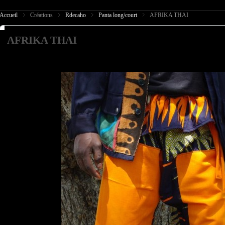
Accueil
Créations
Rdecaho
Panta long/court
AFRIKA THAI
AFRIKA THAI