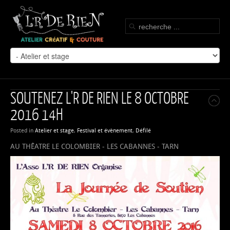
SOUTENEZ L'R DE RIEN LE 8 OCTOBRE
2016 14H
Posted in
Atelier et stage
,
Festival et évènement
,
Défilé
AU THÊATRE LE COLOMBIER - LES CABANNES - TARN