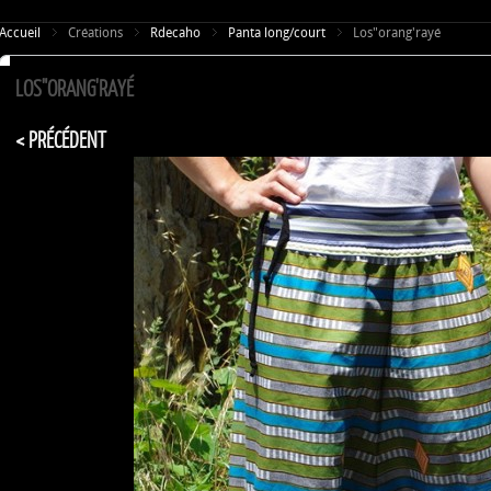
Accueil
Créations
Rdecaho
Panta long/court
Los"orang'rayé
LOS"ORANG'RAYÉ
< PRÉCÉDENT